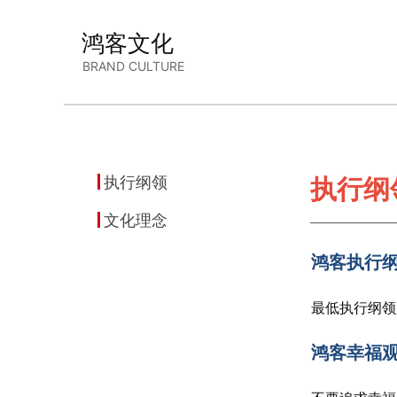
鸿客文化
BRAND CULTURE
执行纲领
执行纲
文化理念
鸿客执行
最低执行纲领
鸿客幸福