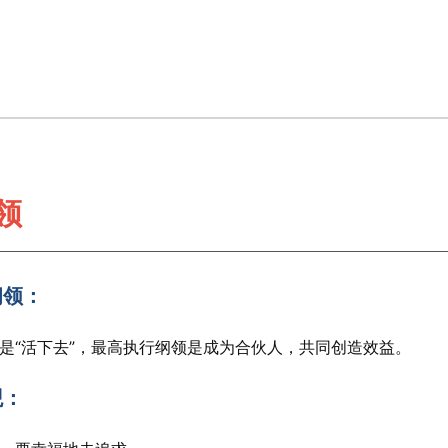
领
纲领：
是“活下去”，最高执行纲领是成为合伙人，共同创造效益。
观：