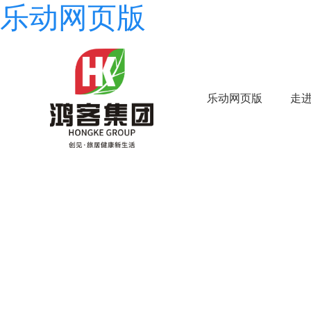
乐动网页版
乐动网页版
走