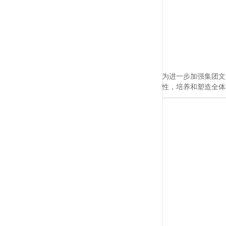
为进一步加强集团文
性，培养和塑造全体员