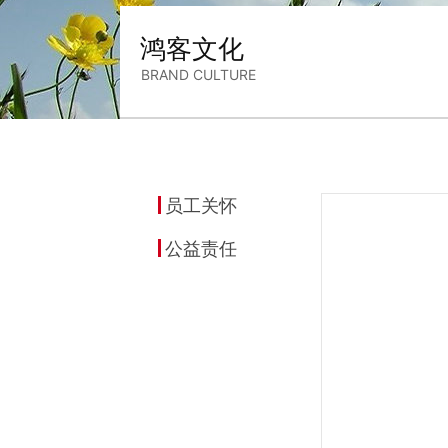
鸿客文化
BRAND CULTURE
员工关怀
公益责任