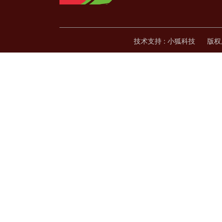
技术支持 : 小狐科技 版