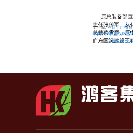
原总装备部宣
主任张传军，从
上一篇:
注目！广州首家
总裁蔡雪辉、原
车俱乐部联盟战略签
广东国沅建设工
下一篇:
健康生活 快