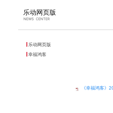
乐动网页版
NEWS CENTER
乐动网页版
幸福鸿客
《幸福鸿客》202